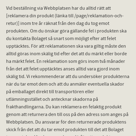
Vid beställning via Webbplatsen har du alltid rätt att
[reklamera din produkt (länka till /page/reklamation-och-
retur)] inom tre år räknat från den dag du tog emot
produkten. Om du önskar göra gällande fel i produkten ska
du kontakta Bolaget så snart som möjligt efter att felet
upptäcktes. För att reklamationen ska vara giltig måste den
alltid göras inom skälig tid efter det att du märkt eller borde
ha märkt felet. En reklamation som görs inom två månader
från det att felet upptäcktes anses alltid vara gjord inom
skälig tid. Vi rekommenderar att du undersöker produkterna
när du tar emot dem och att du anmäler eventuella skador
på emballaget direkt till transportören eller
utlämningsstället och antecknar skadorna på
frakthandlingarna. Du kan reklamera en felaktig produkt
genom att returnera den till oss på den adress som anges på
Webbplatsen. Du ansvarar för den returnerade produktens
skick från det att du tar emot produkten till det att Bolaget