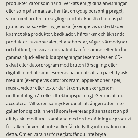
produkter:varor som har tillverkats enligt dina anvisningar
eller som på annat sätt har fått en tydlig personlig prägel;
varor med bruten försegling som inte kan återlämnas på
grund av hälso- eller hygienskäl (exempelvis underkläder,
kosmetiska produkter, badkläder, hårtorkar och liknande
produkter, rakapparater, eltandborstar, vågar, värmedynor
och fotbad); en vara som snabbt kan försämras eller bli för
gammal; ljud- eller bildupptagningar (exempelvis en CD-
skiva) eller datorprogram med bruten försegling; eller
digitalt innehåll som levereras på annat sätt än på ett fysiskt
medium (exempelvis datorprogram, applikationer, spel,
musik, videor eller texter där åtkomsten sker genom
nedladdning från eller direktuppspelning). Genom att du
accepterar Villkoren samtycker du till att ångerrätten inte
gäller för digitalt innehåll som levereras på annat sätt än på
ett fysiskt medium. I samband med en beställning av produkt
för vilken ångerrätt inte gäller får du tydlig information om
detta. Om en vara har förseglats får du inte bryta