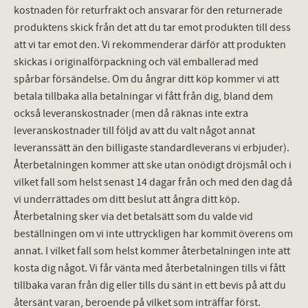
kostnaden för returfrakt och ansvarar för den returnerade
produktens skick från det att du tar emot produkten till dess
att vi tar emot den. Vi rekommenderar därför att produkten
skickas i originalförpackning och väl emballerad med
spårbar försändelse. Om du ångrar ditt köp kommer vi att
betala tillbaka alla betalningar vi fått från dig, bland dem
också leveranskostnader (men då räknas inte extra
leveranskostnader till följd av att du valt något annat
leveranssätt än den billigaste standardleverans vi erbjuder).
Återbetalningen kommer att ske utan onödigt dröjsmål och i
vilket fall som helst senast 14 dagar från och med den dag då
vi underrättades om ditt beslut att ångra ditt köp.
Återbetalning sker via det betalsätt som du valde vid
beställningen om vi inte uttryckligen har kommit överens om
annat. I vilket fall som helst kommer återbetalningen inte att
kosta dig något. Vi får vänta med återbetalningen tills vi fått
tillbaka varan från dig eller tills du sänt in ett bevis på att du
återsänt varan, beroende på vilket som inträffar först.