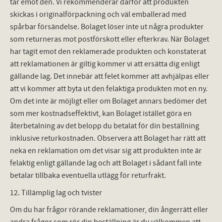
tar emot den. Vi rekommenderar därför att produkten
skickas i originalförpackning och väl emballerad med
spårbar försändelse. Bolaget löser inte ut några produkter
som returneras mot postförskott eller efterkrav. När Bolaget
har tagit emot den reklamerade produkten och konstaterat
att reklamationen är giltig kommer vi att ersätta dig enligt
gällande lag. Det innebär att felet kommer att avhjälpas eller
att vi kommer att byta ut den felaktiga produkten mot en ny.
Om det inte är möjligt eller om Bolaget annars bedömer det
som mer kostnadseffektivt, kan Bolaget istället göra en
återbetalning av det belopp du betalat för din beställning
inklusive returkostnaden. Observera att Bolaget har rätt att
neka en reklamation om det visar sig att produkten inte är
felaktig enligt gällande lag och att Bolaget i sådant fall inte
betalar tillbaka eventuella utlägg för returfrakt.
12. Tillämplig lag och tvister
Om du har frågor rörande reklamationer, din ångerrätt eller