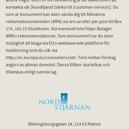
andra frågor som rör din beställning är du välkommen att
kontakta vår [kundtjänst (länka till /customer-service)]. Du
som är konsument kan även vända dig till Allmänna
reklamationsnämnden (ARN) via arn.se eller per post till Box
174, 101 23 Stockholm. Vid eventuell tvist följer Bolaget
ARN:s rekommendationer. Som konsument har du även
möjlighet att klaga via EU:s webbaserade plattform för
tvistlösning som du når via
http://ec.europa.eu/consumers/odr. Tvist mellan företag
avgörs av allmän domstol. Dessa Villkor ska tolkas och
tillämpas enligt svensk lag.
Blekingsborgsgatan 18, 214 63 Malmö