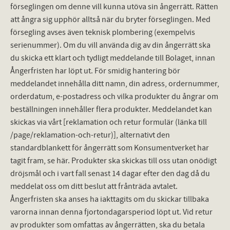
förseglingen om denne vill kunna utöva sin ångerrätt. Rätten
att ångra sig upphör alltså när du bryter förseglingen. Med
försegling avses även teknisk plombering (exempelvis
serienummer). Om du vill använda dig av din ångerrätt ska
du skicka ett klart och tydligt meddelande till Bolaget, innan
Ångerfristen har löpt ut. För smidig hantering bör
meddelandet innehålla ditt namn, din adress, ordernummer,
orderdatum, e-postadress och vilka produkter du ångrar om
beställningen innehåller flera produkter. Meddelandet kan
skickas via vårt [reklamation och retur formulär (länka till
/page/reklamation-och-retur)], alternativt den
standardblankett för ångerrätt som Konsumentverket har
tagit fram, se här. Produkter ska skickas till oss utan onödigt
dröjsmål och i vart fall senast 14 dagar efter den dag då du
meddelat oss om ditt beslut att frånträda avtalet.
Ångerfristen ska anses ha iakttagits om du skickar tillbaka
varorna innan denna fjortondagarsperiod löpt ut. Vid retur
av produkter som omfattas av ångerrätten, ska du betala