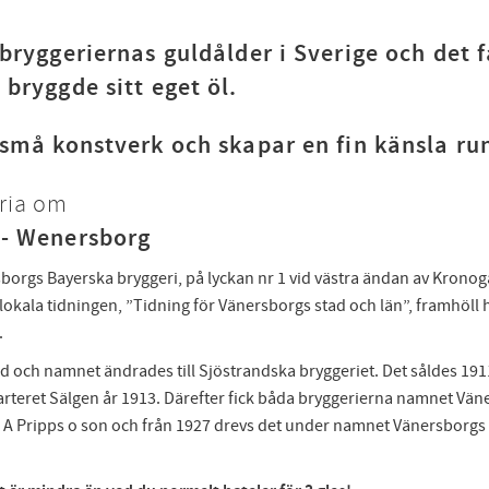
 bryggeriernas guldålder i Sverige och det 
 bryggde sitt eget öl.
 små konstverk och skapar en fin känsla ru
ria om
 - Wenersborg
gs Bayerska bryggeri, på lyckan nr 1 vid västra ändan av Kronoga
okala tidningen, ”Tidning för Vänersborgs stad och län”, framhöll hu
.
and och namnet ändrades till Sjöstrandska bryggeriet. Det såldes 19
arteret Sälgen år 1913. Därefter fick båda bryggerierna namnet Vän
J A Pripps o son och från 1927 drevs det under namnet Vänersborgs