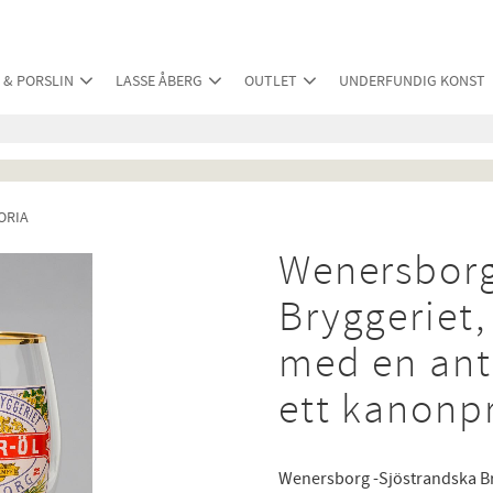
 & PORSLIN
LASSE ÅBERG
OUTLET
UNDERFUNDIG KONST
ORIA
Wenersborg
Bryggeriet,
med en antik
ett kanonpr
Wenersborg -Sjöstrandska Br