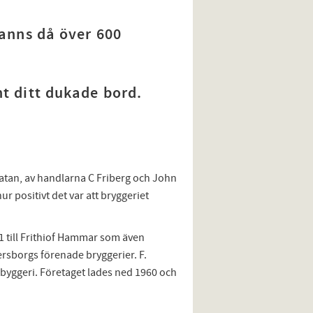
fanns då över 600
nt ditt dukade bord.
tan, av handlarna C Friberg och John
r positivt det var att bryggeriet
11 till Frithiof Hammar som även
ersborgs förenade bryggerier. F.
 byggeri. Företaget lades ned 1960 och