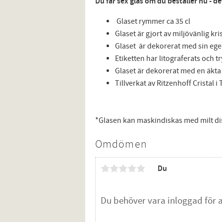
Du får sex glas om du beställer nu - d
Glaset rymmer ca 35 cl
Glaset är gjort av miljövänlig kris
Glaset är dekorerat med sin egen
Etiketten har litograferats och t
Glaset är dekorerat med en äkta
Tillverkat av Ritzenhoff Cristal 
*Glasen kan maskindiskas med milt d
Omdömen
Du