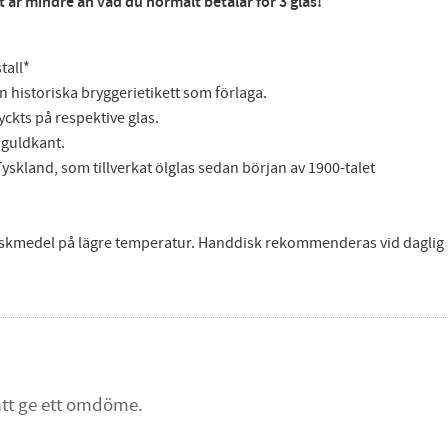
et är mindre än vad du normalt betalar för 3 glas!
tall*
 historiska bryggerietikett som förlaga.
ryckts på respektive glas.
 guldkant.
i Tyskland, som tillverkat ölglas sedan början av 1900-talet
iskmedel på lägre temperatur. Handdisk rekommenderas vid daglig