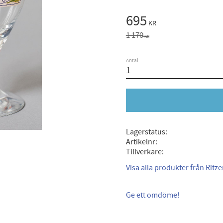
Nedsatt pris:
695
KR
Ordinarie pris:
1 170
KR
Antal
Lagerstatus
Artikelnr
Tillverkare
Visa alla produkter från Ritz
Ge ett omdöme!