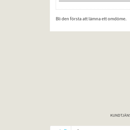
Bli den första att lämna ett omdöme.
KUNDTJÄN