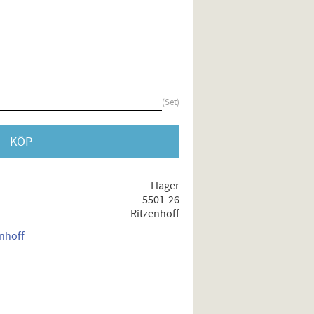
Set
KÖP
I lager
5501-26
Ritzenhoff
enhoff