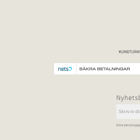
KUNDTJÄN
Nyhets
Dina personuppg