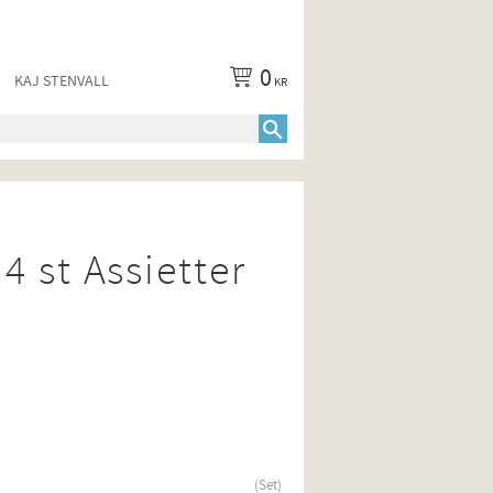
0
KAJ STENVALL
KR
4 st Assietter
Set