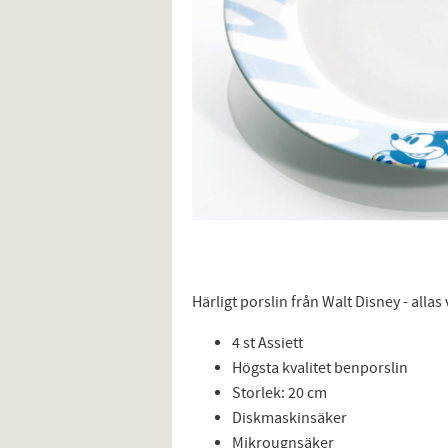
Härligt porslin från Walt Disney - alla
4 st Assiett
Högsta kvalitet benporslin
Storlek: 20 cm
Diskmaskinsäker
Mikrougnsäker