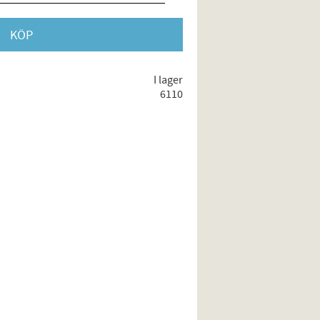
KÖP
I lager
6110