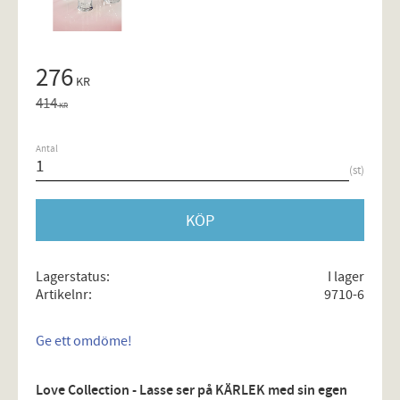
Nedsatt pris:
276
KR
Ordinarie pris:
414
KR
Antal
st
KÖP
Lagerstatus
I lager
Artikelnr
9710-6
Ge ett omdöme!
Love Collection - Lasse ser på KÄRLEK med sin egen