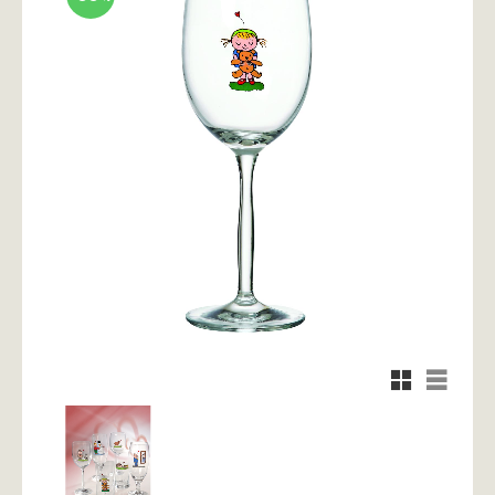
Rutnätsvy
Listvy