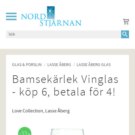
Meny
GLAS & PORSLIN
LASSE ÅBERG
LASSE ÅBERG GLAS
Bamsekärlek Vinglas
- köp 6, betala för 4!
Love Collection, Lasse Åberg
33
%