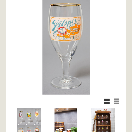
Rutnätsvy
Listvy