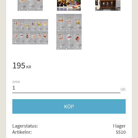
195
KR
Antal
st
KÖP
Lagerstatus
I lager
Artikelnr
5510