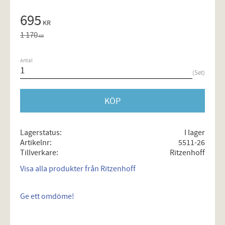
Nedsatt pris:
695
KR
Ordinarie pris:
1 170
KR
Antal
Set
KÖP
Lagerstatus
I lager
Artikelnr
5511-26
Tillverkare
Ritzenhoff
Visa alla produkter från Ritzenhoff
Ge ett omdöme!