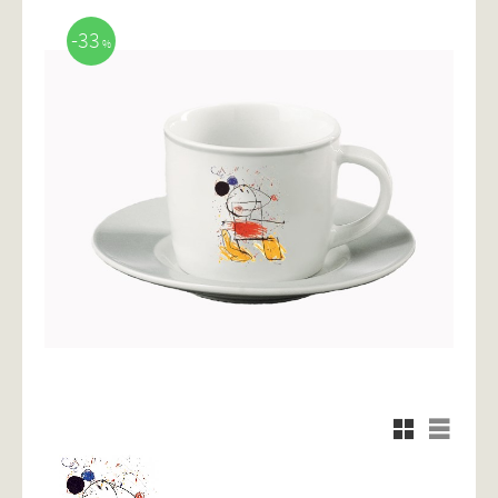
33
%
Rutnätsvy
Listvy