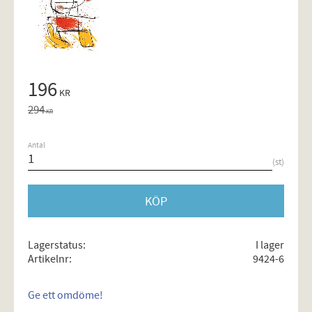
Nedsatt pris:
196
KR
Ordinarie pris:
294
KR
Antal
st
KÖP
Lagerstatus
I lager
Artikelnr
9424-6
Ge ett omdöme!