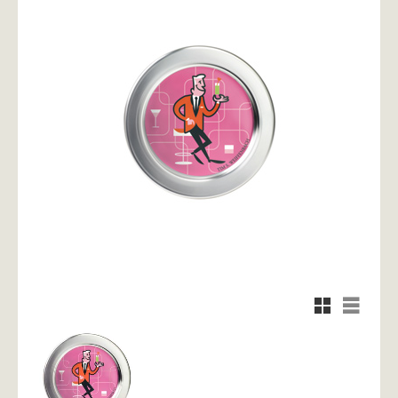
Rutnätsvy
Listvy