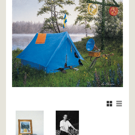
Rutnätsvy
Listvy