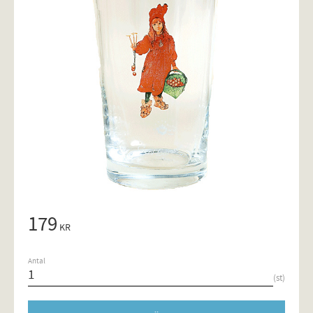
179
KR
Antal
st