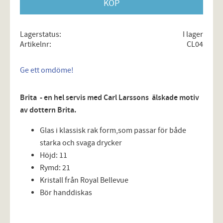
KÖP
Lagerstatus
I lager
Artikelnr
CL04
Ge ett omdöme!
Brita - en hel servis med Carl Larssons älskade motiv
av dottern Brita.
Glas i klassisk rak form,som passar för både
starka och svaga drycker
Höjd: 11
Rymd: 21
Kristall från Royal Bellevue
Bör handdiskas