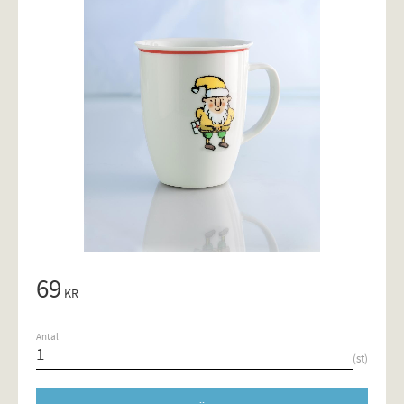
69
KR
Antal
st