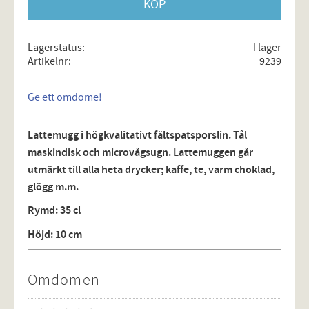
KÖP
Lagerstatus
I lager
Artikelnr
9239
Ge ett omdöme!
Lattemugg i högkvalitativt fältspatsporslin. Tål
maskindisk och microvågsugn. Lattemuggen går
utmärkt till alla heta drycker; kaffe, te, varm choklad,
glögg m.m.
Rymd: 35 cl
Höjd: 10 cm
Omdömen