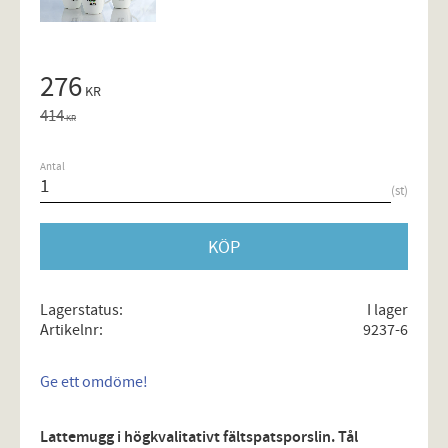
Nedsatt pris:
276
KR
Ordinarie pris:
414
KR
Antal
st
KÖP
Lagerstatus
I lager
Artikelnr
9237-6
Ge ett omdöme!
Lattemugg i högkvalitativt fältspatsporslin. Tål