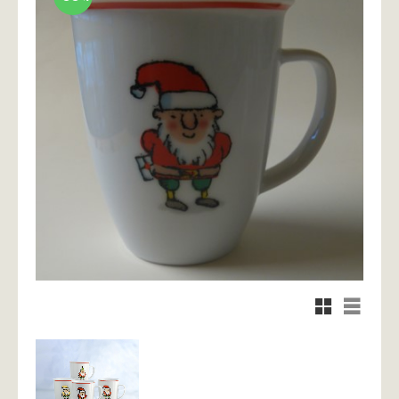
Rutnätsvy
Listvy