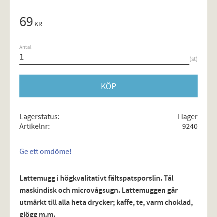
69
KR
Antal
st
KÖP
Lagerstatus
I lager
Artikelnr
9240
Ge ett omdöme!
Lattemugg i högkvalitativt fältspatsporslin. Tål
maskindisk och microvågsugn. Lattemuggen går
utmärkt till alla heta drycker; kaffe, te, varm choklad,
glögg m.m.