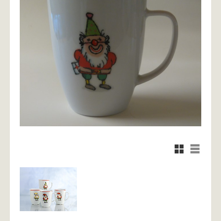
Rutnätsvy
Listvy