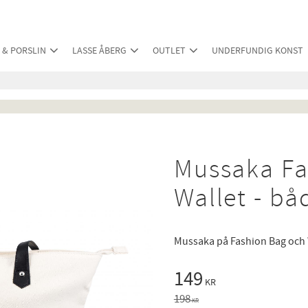
 & PORSLIN
LASSE ÅBERG
OUTLET
UNDERFUNDIG KONST
Mussaka Fa
Wallet - båd
Mussaka på Fashion Bag och 
Nedsatt pris:
149
KR
Ordinarie pris:
198
KR