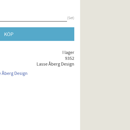
Set
KÖP
I lager
9352
Lasse Åberg Design
se Åberg Design