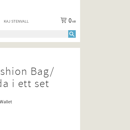
0
KAJ STENVALL
KR
shion Bag/
a i ett set
Wallet