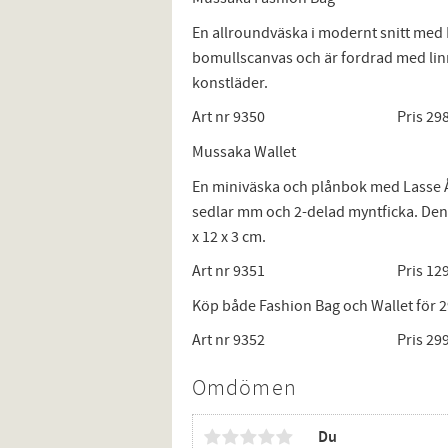
En allroundväska i modernt snitt med 
bomullscanvas och är fordrad med linne.
konstläder.
Art nr 9350 Pris 298 
Mussaka Wallet
En miniväska och plånbok med Lasse Åb
sedlar mm och 2-delad myntficka. Den 
x 12 x 3 cm.
Art nr 9351 Pris 129 
Köp både Fashion Bag och Wallet för 2
Art nr 9352 Pris 299 
Omdömen
Du