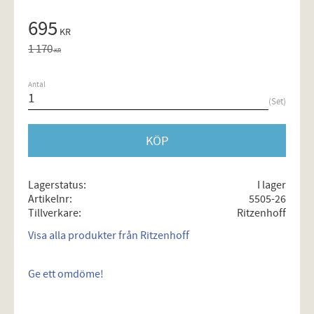
Nedsatt pris:
695
KR
Ordinarie pris:
1 170
KR
Antal
Set
KÖP
Lagerstatus
I lager
Artikelnr
5505-26
Tillverkare
Ritzenhoff
Visa alla produkter från Ritzenhoff
Ge ett omdöme!