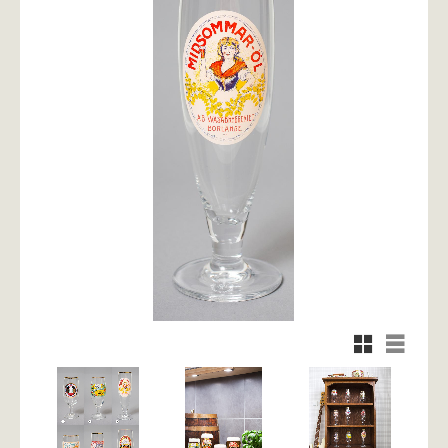
Rutnätsvy
Listvy