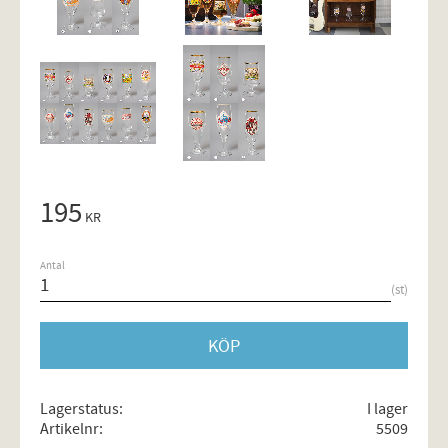
195
KR
Antal
st
KÖP
Lagerstatus
I lager
Artikelnr
5509