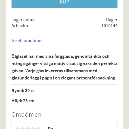
KÖP
Lagerstatus
I lager
Artikelnr
1010144
Ge ett omdöme!
Ölglaset har med sina färgglada, genomtänkta och
många gånger vitsiga motiv visat sig vara den perfekta
gåvan. Varje glas levereras tillsammans med
glasunderlägg i papp i en elegant presentförpackning.
Rymd: 30 cl
Höjd: 25 cm
Omdömen
Du