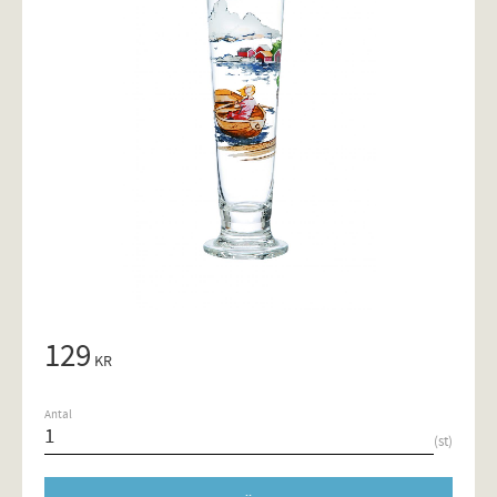
129
KR
Antal
st