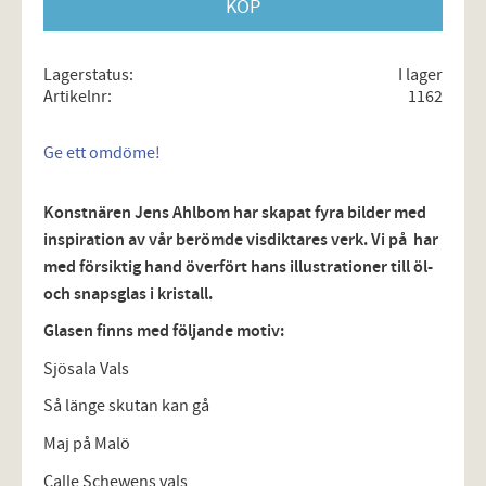
KÖP
Lagerstatus
I lager
Artikelnr
1162
Ge ett omdöme!
Konstnären Jens Ahlbom har skapat fyra bilder med
inspiration av vår berömde visdiktares verk. Vi på har
med försiktig hand överfört hans illustrationer till öl-
och snapsglas i kristall.
Glasen finns med följande motiv:
Sjösala Vals
Så länge skutan kan gå
Maj på Malö
Calle Schewens vals