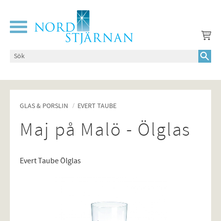
Meny
GLAS & PORSLIN
EVERT TAUBE
Maj på Malö - Ölglas
Evert Taube Ölglas