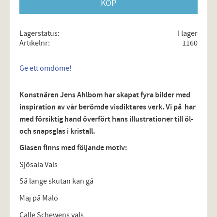
KÖP
Lagerstatus
I lager
Artikelnr
1160
Ge ett omdöme!
Konstnären Jens Ahlbom har skapat fyra bilder med
inspiration av vår berömde visdiktares verk. Vi på har
med försiktig hand överfört hans illustrationer till öl-
och snapsglas i kristall.
Glasen finns med följande motiv:
Sjösala Vals
Så länge skutan kan gå
Maj på Malö
Calle Schewens vals