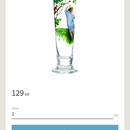
129
KR
Antal
st