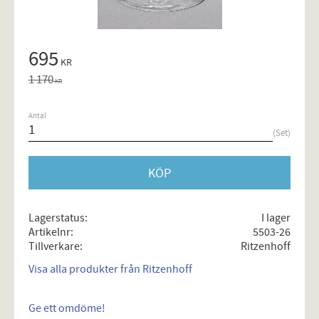
Nedsatt pris:
695
KR
Ordinarie pris:
1 170
KR
Antal
Set
KÖP
Lagerstatus
I lager
Artikelnr
5503-26
Tillverkare
Ritzenhoff
Visa alla produkter från Ritzenhoff
Ge ett omdöme!