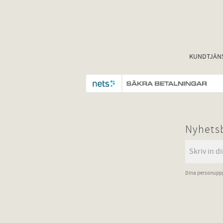
KUNDTJÄN
Nyhets
Dina personuppg