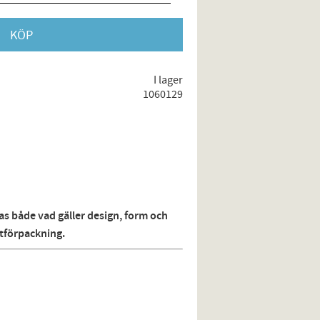
KÖP
I lager
1060129
las både vad gäller design, form och
ntförpackning.