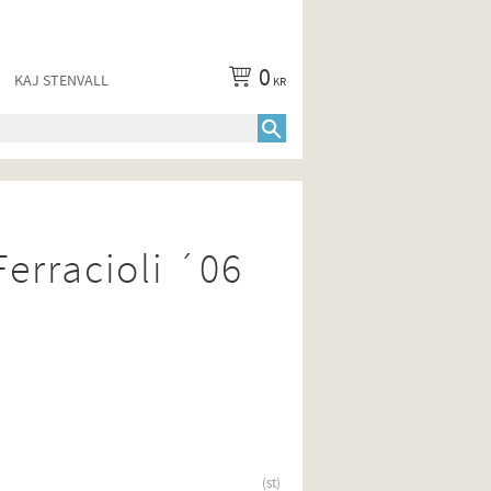
0
KAJ STENVALL
KR
erracioli ´06
st