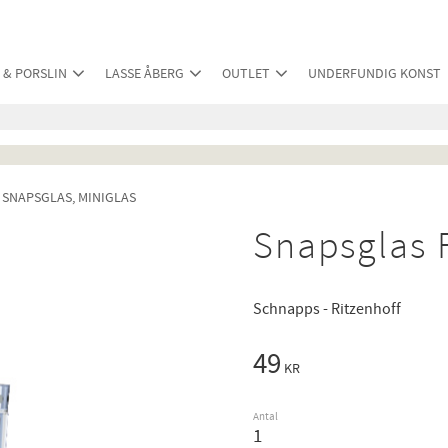
 & PORSLIN
LASSE ÅBERG
OUTLET
UNDERFUNDIG KONST
SNAPSGLAS, MINIGLAS
Snapsglas F
Schnapps - Ritzenhoff
49
KR
Antal