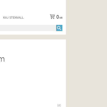
0
KAJ STENVALL
KR
cm
st