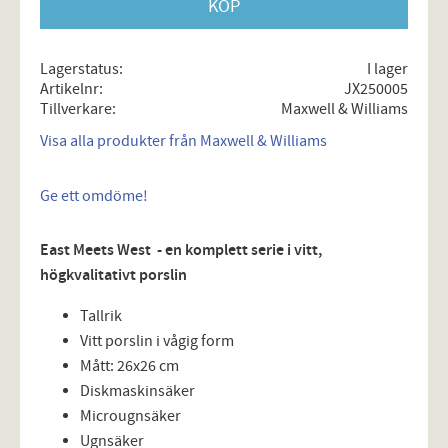
KÖP
Lagerstatus
I lager
Artikelnr
JX250005
Tillverkare
Maxwell & Williams
Visa alla produkter från Maxwell & Williams
Ge ett omdöme!
East Meets West - en komplett serie i vitt,
högkvalitativt porslin
Tallrik
Vitt porslin i vågig form
Mått: 26x26 cm
Diskmaskinsäker
Microugnsäker
Ugnsäker