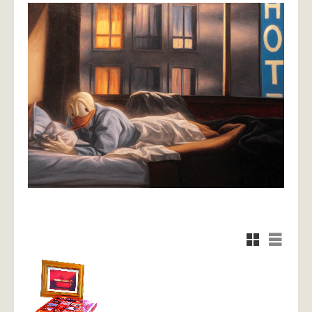
Rutnätsvy
Listvy