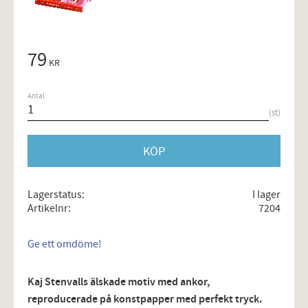
79
KR
Antal
st
KÖP
Lagerstatus
I lager
Artikelnr
7204
Ge ett omdöme!
Kaj Stenvalls älskade motiv med ankor,
reproducerade på konstpapper med perfekt tryck.