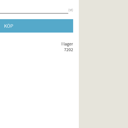
st
KÖP
I lager
7202