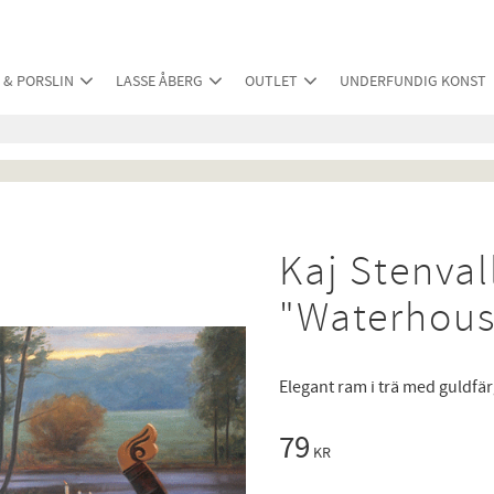
 & PORSLIN
LASSE ÅBERG
OUTLET
UNDERFUNDIG KONST
Kaj Stenval
"Waterhous
Elegant ram i trä med guldfä
79
KR