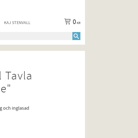
0
KAJ STENVALL
KR
l Tavla
e"
rg och inglasad