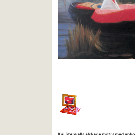
Kaj Stenvalls älskade motiv med anko