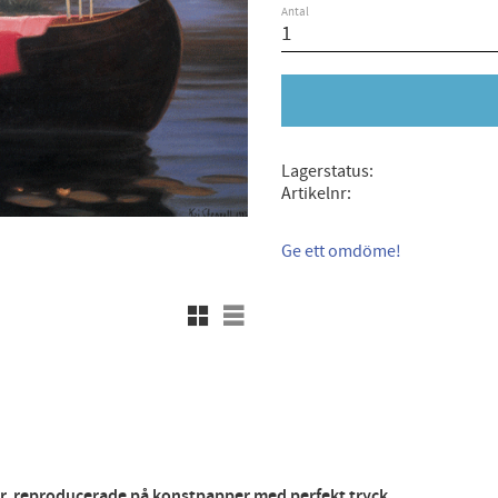
Antal
Lagerstatus
Artikelnr
Ge ett omdöme!
Rutnätsvy
Listvy
r, reproducerade på konstpapper med perfekt tryck.