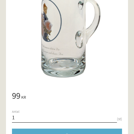
99
KR
Antal
st