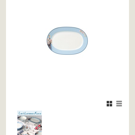
Rutnätsvy
Listvy