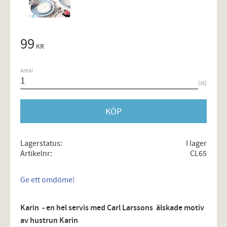
99
KR
Antal
st
KÖP
Lagerstatus
I lager
Artikelnr
CL65
Ge ett omdöme!
Karin - en hel servis med Carl Larssons älskade motiv
av hustrun Karin