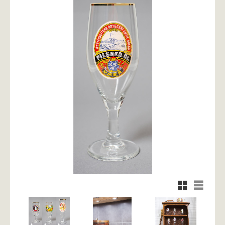
Rutnätsvy
Listvy