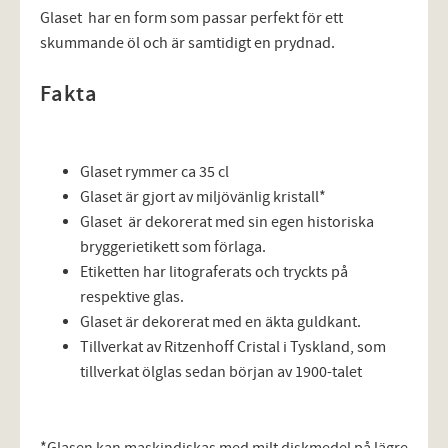
Glaset har en form som passar perfekt för ett
skummande öl och är samtidigt en prydnad.
Fakta
Glaset rymmer ca 35 cl
Glaset är gjort av miljövänlig kristall*
Glaset är dekorerat med sin egen historiska
bryggerietikett som förlaga.
Etiketten har litograferats och tryckts på
respektive glas.
Glaset är dekorerat med en äkta guldkant.
Tillverkat av Ritzenhoff Cristal i Tyskland, som
tillverkat ölglas sedan början av 1900-talet
*Glasen kan maskindiskas med milt diskmedel på lägre