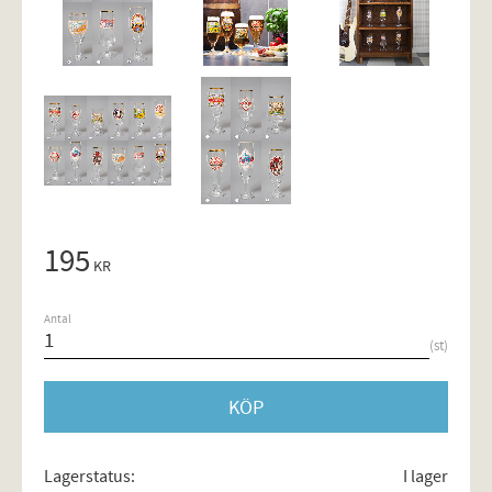
195
KR
Antal
st
KÖP
Lagerstatus
I lager