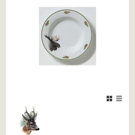
Rutnätsvy
Listvy