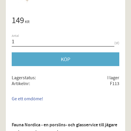
149
KR
Antal
st
KÖP
Lagerstatus
I lager
Artikelnr
F113
Ge ett omdöme!
Fauna Nordica - en porslins- och glasservice till jägare