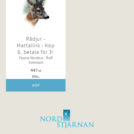
Rådjur -
Mattallrik - Köp
6, betala för 3!
Fauna Nordica - Rolf
Svensson
447
KR
894
KR
KÖP