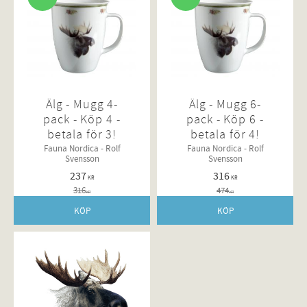
Älg - Mugg 4-
Älg - Mugg 6-
pack - Köp 4 -
pack - Köp 6 -
betala för 3!
betala för 4!
Fauna Nordica - Rolf
Fauna Nordica - Rolf
Svensson
Svensson
237
316
KR
KR
316
474
KR
KR
KÖP
KÖP