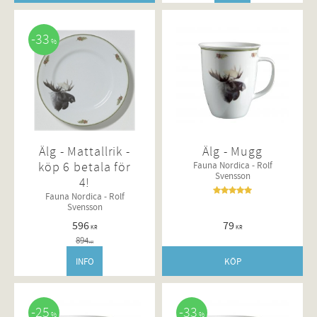
33
%
Älg - Mattallrik -
Älg - Mugg
köp 6 betala för
Fauna Nordica - Rolf
Svensson
4!
Fauna Nordica - Rolf
Svensson
596
79
KR
KR
894
KR
INFO
KÖP
25
33
%
%