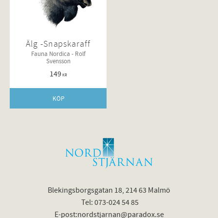
Älg -Snapskaraff
Fauna Nordica - Rolf
Svensson
149
KR
KÖP
Blekingsborgsgatan 18, 214 63 Malmö
Tel: 073-024 54 85
E-post:nordstjarnan@paradox.se