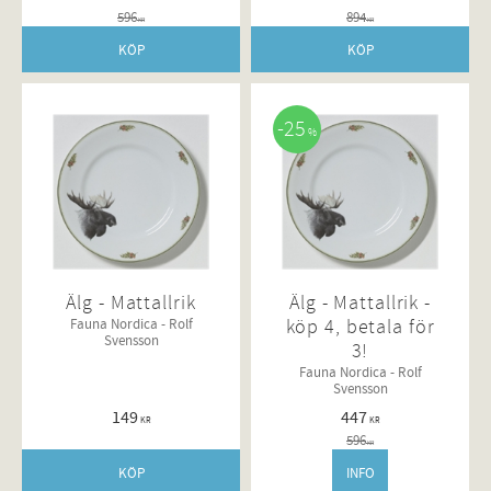
596
894
KR
KR
KÖP
KÖP
25
%
Älg - Mattallrik
Älg - Mattallrik -
köp 4, betala för
Fauna Nordica - Rolf
Svensson
3!
Fauna Nordica - Rolf
Svensson
149
447
KR
KR
596
KR
KÖP
INFO