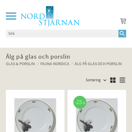
Meny
Älg på glas och porslin
GLAS & PORSLIN
FAUNA NORDICA
ÄLG PÅ GLAS OCH PORSLIN
Välj sortering
Väl
25
%