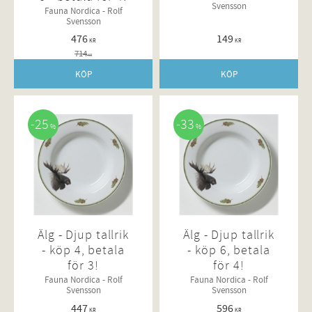
Svensson
Fauna Nordica - Rolf
Svensson
476
149
KR
KR
714
KR
KÖP
KÖP
25
33
%
%
Älg - Djup tallrik
Älg - Djup tallrik
- köp 4, betala
- köp 6, betala
för 3!
för 4!
Fauna Nordica - Rolf
Fauna Nordica - Rolf
Svensson
Svensson
447
596
KR
KR