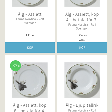
Älg - Assiett
Älg - Assiett, köp
4 - betala för 3!
Fauna Nordica - Rolf
Svensson
Fauna Nordica - Rolf
Svensson
119
357
KR
KR
476
KR
KÖP
KÖP
33
%
Älg - Assiett, köp
Älg - Djup tallrik
6 - betala för 4!
Fauna Nordica - Rolf