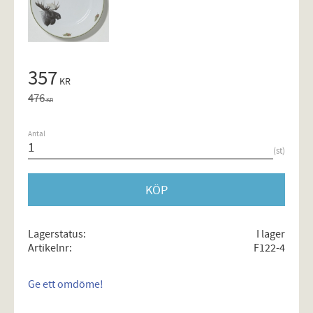
Nedsatt pris:
357
KR
Ordinarie pris:
476
KR
Antal
st
KÖP
Lagerstatus
I lager
Artikelnr
F122-4
Ge ett omdöme!