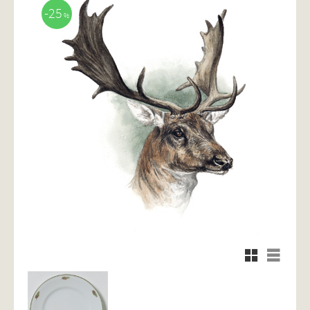
25
%
Rutnätsvy
Listvy