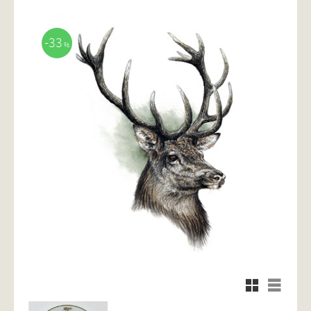
33
%
Rutnätsvy
Listvy