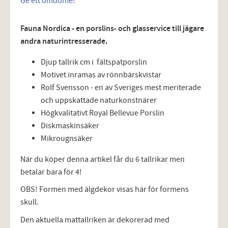
Ge ett omdöme!
Fauna Nordica - en porslins- och glasservice till jägare
andra naturintresserade.
Djup tallrik cm i fältspatporslin
Motivet inramas av rönnbärskvistar
Rolf Svensson - en av Sveriges mest meriterade
och uppskattade naturkonstnärer
Högkvalitativt Royal Bellevue Porslin
Diskmaskinsäker
Mikrougnsäker
När du köper denna artikel får du 6 tallrikar men
betalar bara för 4!
OBS! Formen med älgdekor visas här för formens
skull.
Den aktuella mattallriken är dekorerad med