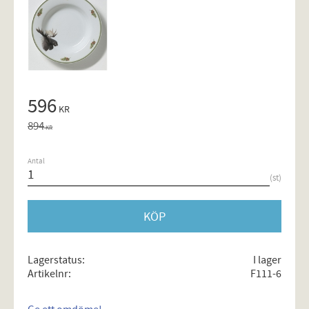
Nedsatt pris:
596
KR
Ordinarie pris:
894
KR
Antal
st
KÖP
Lagerstatus
I lager
Artikelnr
F111-6