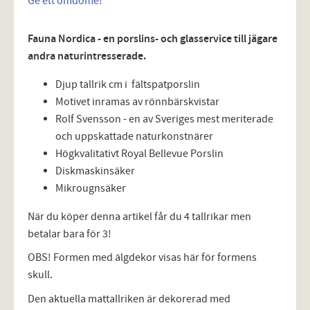
Ge ett omdöme!
Fauna Nordica - en porslins- och glasservice till jägare
andra naturintresserade.
Djup tallrik cm i fältspatporslin
Motivet inramas av rönnbärskvistar
Rolf Svensson - en av Sveriges mest meriterade
och uppskattade naturkonstnärer
Högkvalitativt Royal Bellevue Porslin
Diskmaskinsäker
Mikrougnsäker
När du köper denna artikel får du 4 tallrikar men
betalar bara för 3!
OBS! Formen med älgdekor visas här för formens
skull.
Den aktuella mattallriken är dekorerad med