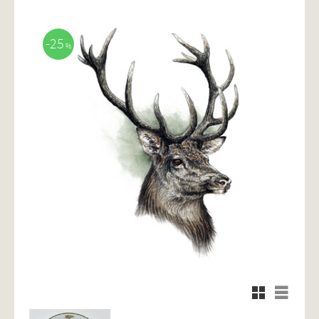
25
%
Rutnätsvy
Listvy