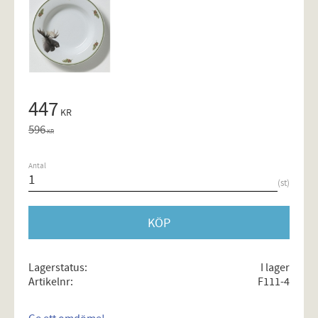
Nedsatt pris:
447
KR
Ordinarie pris:
596
KR
Antal
st
KÖP
Lagerstatus
I lager
Artikelnr
F111-4