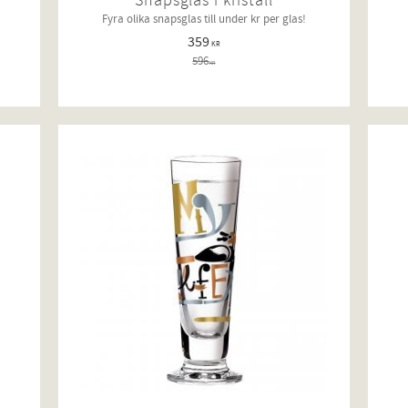
Snapsglas i kristall
Fyra olika snapsglas till under kr per glas!
359
KR
596
KR