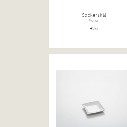
Sockerskål
Motion
49
KR