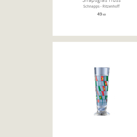
Snapsglas Huss
Schnapps - Ritzenhoff
49
KR