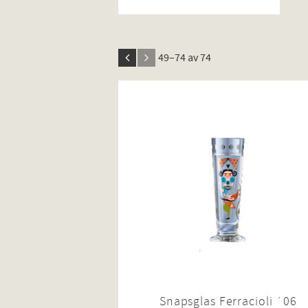
49–
74
av
74
Snapsglas Ferracioli ´06