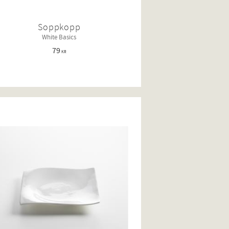
Soppkopp
White Basics
79
KR