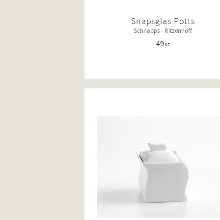
Snapsglas Potts
Schnapps - Ritzenhoff
49
KR