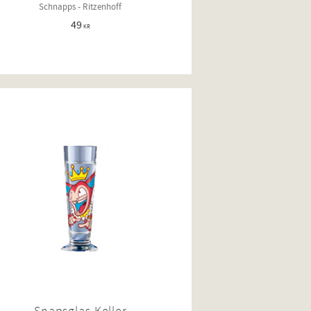
Schnapps - Ritzenhoff
49
KR