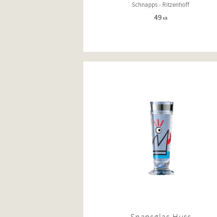
Schnapps - Ritzenhoff
49
KR