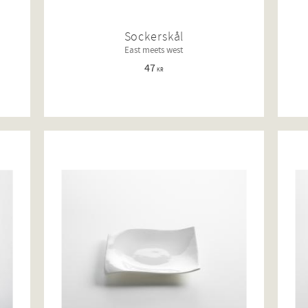
Sockerskål
East meets west
47
KR