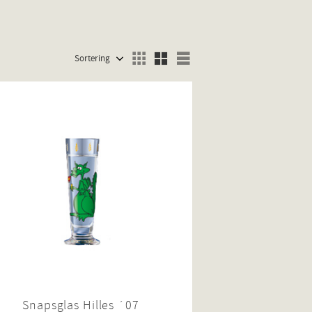
Välj sortering
Välj visningsvy
Snapsglas Hilles ´07