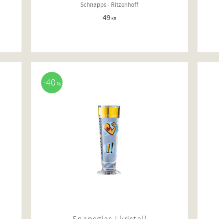
Schnapps - Ritzenhoff
49
KR
40
%