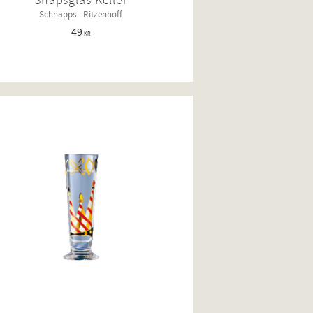
Snapsglas Keller
Schnapps - Ritzenhoff
49
KR