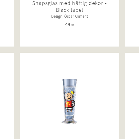
Snapsglas med häftig dekor -
Black label
Design: Òscar Climent
49
KR